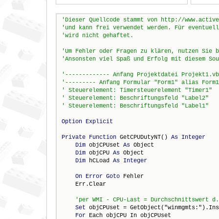
Option
Explicit
Private
Function
 GetCPUDutyNT() 
As
Integer
Dim
 objCPUset 
As
 Object

Dim
 objCPU 
As
 Object

Dim
 hCLoad 
As
Integer
On
Error
Goto
 Fehler

    Err.Clear

Set
 objCPUset = GetObject("winmgmts:").Ins
For
 Each objCPU In objCPUset
