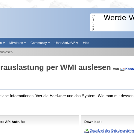
en
Mitwirken
Community
Über ActiveVB
Hilfe
auslesen
orauslastung per WMI auslesen
von
Konr
iche Informationen über die Hardware und das System. Wie man mit dessen H
te API-Aufrufe:
Download:
Download des Beispielprojekte