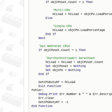
If
 objCPUset.Count > 1 
Then
            hCLoad = hCLoad + objCPU.LoadPerce
Else
            hCLoad = objCPU.LoadPercentage

End
If
Next
If
 objCPUset.Count > 1 
Then
        hCLoad = hCLoad \ objCPUset.Count

Set
 objCPUset = 
Nothing
Set
 objCPU = 
Nothing
End
If
    GetCPUDutyNT = hCLoad

Exit
Function
Fehler:

Debug
.
Print
 Err.Number & " " & Err.Descrip
    Err.Clear

End
Function