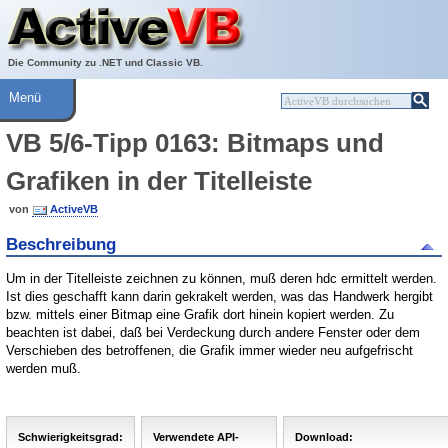
Über ActiveVB
Hilfe
Die Community zu .NET und Classic VB.
Menü
VB 5/6-Tipp 0163: Bitmaps und
Grafiken in der Titelleiste
von
ActiveVB
Beschreibung
Um in der Titelleiste zeichnen zu können, muß deren hdc ermittelt werden.
Ist dies geschafft kann darin gekrakelt werden, was das Handwerk hergibt
bzw. mittels einer Bitmap eine Grafik dort hinein kopiert werden. Zu
beachten ist dabei, daß bei Verdeckung durch andere Fenster oder dem
Verschieben des betroffenen, die Grafik immer wieder neu aufgefrischt
werden muß.
Schwierigkeitsgrad:
Verwendete API-
Download: