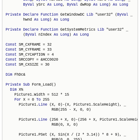
ByVal
 ySrc 
As
Long
, 
ByVal
 dwRop 
As
Long
) 
As
Long
Private
Declare
Function
 GetWindowDC 
Lib
 "user32" (
ByVal
 _

        hwnd 
As
Long
) 
As
Long
Private
Declare
Function
 GetSystemMetrics 
Lib
 "user32" _

        (
ByVal
 nIndex 
As
Long
) 
As
Long
Const
Const
Const
Const
Const
 SM_CXSIZE = 30

Dim
 FhDc&

Private
Sub
 Form_Load()

Dim
 X%

    Picture1.Width = 512 * 15

For
 X = 0 
To
 255

      Picture1.
Line
 (X, 0)-(X, Picture1.ScaleHeight), _

                     RGB(255 - X, 0, 0)

      Picture1.
Line
 (256 + X, 0)-(256 + X, Picture1.ScaleHeigh
                     RGB(0, X, 0)

      Picture1.PSet (X, Sin(X / (2 * 3.14)) * 8 + 9), _

                     RGB(0, 0, 255)
