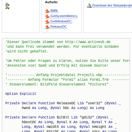
Aufrufe:
Download des Beispielproje
BitBlt
,
GetSystemMetrics
,
GetWindowDC
,
ReleaseDC
Option
Explicit
Private
Declare
Function
 ReleaseDC 
Lib
 "user32" (
ByVal
 _

        hwnd 
As
Long
, 
ByVal
 hDc 
As
Long
) 
As
Long
Private
Declare
Function
 BitBlt 
Lib
 "gdi32" (
ByVal
 _

        hDestDC 
As
Long
, 
ByVal
 X 
As
Long
, 
ByVal
 Y 
As
 _

Long
, 
ByVal
 nWidth 
As
Long
, 
ByVal
 nHeight 
As
 _

Long
, 
ByVal
 hSrcDC 
As
Long
, 
ByVal
 xSrc 
As
Long
, _
