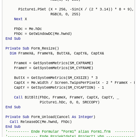
      Picture1.PSet (X + 256, -Sin(X / (2 * 3.14)) * 8 + 9), _
                     RGB(0, 0, 255)

Next
 X

    FhDc = Me.hDc

End
Sub
Private
Sub
 Form_Resize()

Dim
 FrameX&, FrameY&, ButtX&, CaptY&, CaptX&

    FrameX = GetSystemMetrics(SM_CXFRAME)

    FrameY = GetSystemMetrics(SM_CYFRAME)

    ButtX = GetSystemMetrics(SM_CXSIZE) * 3

    CaptX = Me.Width / Screen.TwipsPerPixelX - 2 * FrameX - Bu
    CaptY = GetSystemMetrics(SM_CYCAPTION) - 1

Call
 BitBlt(FhDc, FrameX, FrameY, CaptX, CaptY, _

End
Sub
Private
Sub
 Form_Unload(Cancel 
As
Integer
)

Call
End
Sub