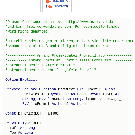
DrawTextA
(
DrawText
)
Option
Explicit
Private
Declare
Function
 DrawText 
Lib
 "user32" 
Alias
 _

        "DrawTextA" (
ByVal
 hdc 
As
Long
, 
ByVal
 lpStr 
As
 _

String
, 
ByVal
 nCount 
As
Long
, lpRect 
As
 RECT, _

ByVal
 wFormat 
As
Long
) 
As
Long
Const
 DT_CALCRECT = &H400

Private
Type
 RECT

  Left 
As
Long
  Top 
As
Long