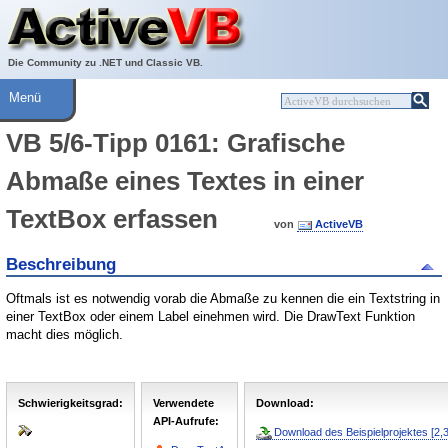
Über ActiveVB
Hilfe
Die Community zu .NET und Classic VB.
Menü
VB 5/6-Tipp 0161: Grafische
Abmaße eines Textes in einer
TextBox erfassen
von
ActiveVB
Beschreibung
Oftmals ist es notwendig vorab die Abmaße zu kennen die ein Textstring in
einer TextBox oder einem Label einehmen wird. Die DrawText Funktion
macht dies möglich.
Schwierigkeitsgrad:
Verwendete
Download:
API-Aufrufe:
Download des Beispielprojektes [2,