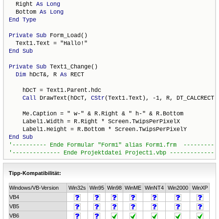
  Right 
As
Long
  Bottom 
As
Long
End
Type
Private
Sub
 Form_Load()

End
Sub
Private
Sub
 Text1_Change()

Dim
 hDcT&, R 
As
 RECT

    hDcT = Text1.Parent.hdc

Call
 DrawText(hDcT, 
CStr
(Text1.Text), -1, R, DT_CALCRECT)

    Me.Caption = " w-" & R.Right & " h-" & R.Bottom

    Label1.Width = R.Right * Screen.TwipsPerPixelX

End
Sub
Tipp-Kompatibilität:
Windows/VB-Version
Win32s
Win95
Win98
WinME
WinNT4
Win2000
WinXP
VB4
VB5
VB6