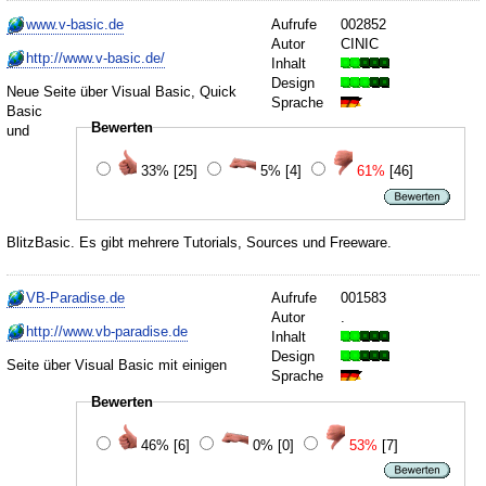
www.v-basic.de
Aufrufe
002852
Autor
CINIC
http://www.v-basic.de/
Inhalt
Design
Neue Seite über Visual Basic, Quick
Sprache
Basic
Bewerten
und
33%
[25]
5%
[4]
61%
[46]
BlitzBasic. Es gibt mehrere Tutorials, Sources und Freeware.
VB-Paradise.de
Aufrufe
001583
Autor
.
http://www.vb-paradise.de
Inhalt
Design
Seite über Visual Basic mit einigen
Sprache
Bewerten
46%
[6]
0%
[0]
53%
[7]