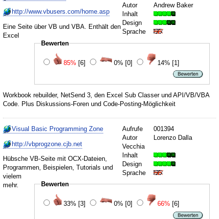
Autor
Andrew Baker
http://www.vbusers.com/home.asp
Inhalt
Design
Eine Seite über VB und VBA. Enthält den
Sprache
Excel
Bewerten
85%
[6]
0%
[0]
14%
[1]
Workbook rebuilder, NetSend 3, den Excel Sub Classer und API/VB/VBA
Code. Plus Diskussions-Foren und Code-Posting-Möglichkeit
Visual Basic Programming Zone
Aufrufe
001394
Autor
Lorenzo Dalla
http://vbprogzone.cjb.net
Vecchia
Inhalt
Hübsche VB-Seite mit OCX-Dateien,
Design
Programmen, Beispielen, Tutorials und
Sprache
vielem
Bewerten
mehr.
33%
[3]
0%
[0]
66%
[6]