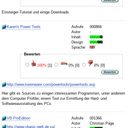
Einsteiger-Tutorial und einige Downloads.
Karen's Power Tools
Aufrufe
000866
Autor
-
Inhalt
Design
Sprache
Bewerten
100%
[1]
0%
[0]
0%
[0]
http://www.karenware.com/powertools/powertools.asp
Hier gibt es Sources zu einigen interessanten Programmen, unter anderem
dem Computer Profiler, einem Tool zur Ermittlung der Hard- und
Softwareausstattung des PCs.
VB ProEdition
Aufrufe
001366
Autor
Christian Page
http://www.vbasic-welt.de.vu/