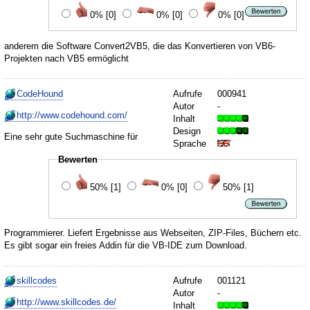
0%
[0]
0%
[0]
0%
[0]
anderem die Software Convert2VB5, die das Konvertieren von VB6-
Projekten nach VB5 ermöglicht
CodeHound
Aufrufe
000941
Autor
-
http://www.codehound.com/
Inhalt
Design
Eine sehr gute Suchmaschine für
Sprache
Bewerten
50%
[1]
0%
[0]
50%
[1]
Programmierer. Liefert Ergebnisse aus Webseiten, ZIP-Files, Büchern etc.
Es gibt sogar ein freies Addin für die VB-IDE zum Download.
skillcodes
Aufrufe
001121
Autor
-
http://www.skillcodes.de/
Inhalt