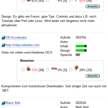
42%
[43]
4%
[5]
52%
[54]
Design. Es gibts ein Forum, gute Tips, Controls und dazu z.B. noch
Tutorials über Perl oder Linux. Wird leider seit längerem nicht mehr
aktualisiert.
VB Accelerator
Aufrufe
003754
Autor
.
http://vbaccelerator.com
Inhalt
Design
Seite mit vielen verschiedenen OCX-
Sprache
Bewerten
71%
[38]
0%
[0]
28%
[15]
Komponenten zum kostenlosen Downloaden. Seit einiger Zeit nun auch mit
.NET.
Black Belt
Aufrufe
002018
Autor
Matt Hart