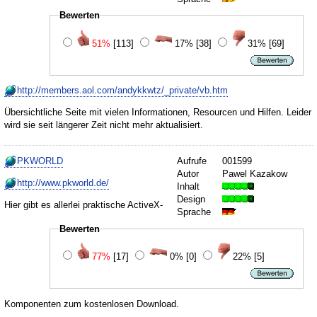
Bewerten
51%
[113]
17%
[38]
31%
[69]
http://members.aol.com/andykkwtz/_private/vb.htm
Übersichtliche Seite mit vielen Informationen, Resourcen und Hilfen. Leider
wird sie seit längerer Zeit nicht mehr aktualisiert.
PKWORLD
Aufrufe
001599
Autor
Pawel Kazakow
http://www.pkworld.de/
Inhalt
Design
Hier gibt es allerlei praktische ActiveX-
Sprache
Bewerten
77%
[17]
0%
[0]
22%
[5]
Komponenten zum kostenlosen Download.