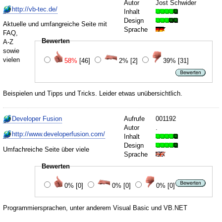
Autor
Jost Schwider
http://vb-tec.de/
Inhalt
Design
Aktuelle und umfangreiche Seite mit
Sprache
FAQ,
Bewerten
A-Z
sowie
vielen
58%
[46]
2%
[2]
39%
[31]
Beispielen und Tipps und Tricks. Leider etwas unübersichtlich.
Developer Fusion
Aufrufe
001192
Autor
.
http://www.developerfusion.com/
Inhalt
Design
Umfachreiche Seite über viele
Sprache
Bewerten
0%
[0]
0%
[0]
0%
[0]
Programmiersprachen, unter anderem Visual Basic und VB.NET