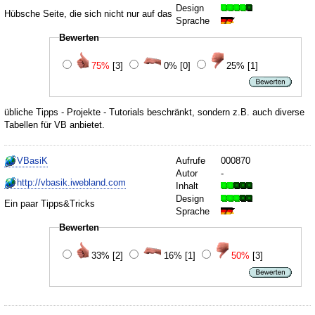
Design
Hübsche Seite, die sich nicht nur auf das
Sprache
Bewerten
75%
[3]
0%
[0]
25%
[1]
übliche Tipps - Projekte - Tutorials beschränkt, sondern z.B. auch diverse
Tabellen für VB anbietet.
VBasiK
Aufrufe
000870
Autor
-
http://vbasik.iwebland.com
Inhalt
Design
Ein paar Tipps&Tricks
Sprache
Bewerten
33%
[2]
16%
[1]
50%
[3]