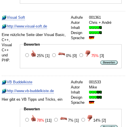
Visual Soft
Aufrufe
001361
Autor
Chris + André
http://www.visual-soft.de
Inhalt
Design
Eine nützliche Seite über Visual Basic,
Sprache
C++,
Bewerten
Visual
C++
und
25%
[1]
0%
[0]
75%
[3]
PHP.
VB Buddelkiste
Aufrufe
001533
Autor
Mike
http://www.vb-buddelkiste.de
Inhalt
Design
Hier gibt es VB Tipps und Tricks, ein
Sprache
Bewerten
78%
[11]
7%
[1]
14%
[2]