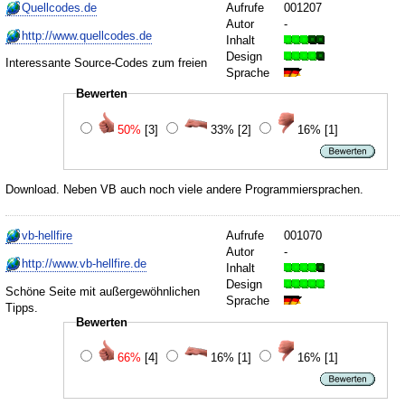
Quellcodes.de
Aufrufe
001207
Autor
-
http://www.quellcodes.de
Inhalt
Design
Interessante Source-Codes zum freien
Sprache
Bewerten
50%
[3]
33%
[2]
16%
[1]
Download. Neben VB auch noch viele andere Programmiersprachen.
vb-hellfire
Aufrufe
001070
Autor
-
http://www.vb-hellfire.de
Inhalt
Design
Schöne Seite mit außergewöhnlichen
Sprache
Tipps.
Bewerten
66%
[4]
16%
[1]
16%
[1]