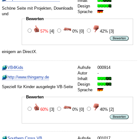
Inhalt
Design
Schöne Seite mit Projekten, Downloads
Sprache
und
Bewerten
57%
[4]
0%
[0]
42%
[3]
einigem an DirectX.
VB4Kids
Aufrufe
000914
Autor
-
http://www.thingamy.de
Inhalt
Design
Speziell für Kinder ausgelegte VB-Seite
Sprache
Bewerten
60%
[3]
0%
[0]
40%
[2]
Southern Cross VB
Aufrufe
001017