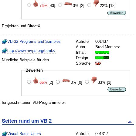
74%
[43]
3%
[2]
22%
[13]
Projekten und DirectX.
VB-32 Programs and Samples
Aufrufe
001437
Autor
Brad Martinez
http://www.mvps.org/btmtz/
Inhalt
Design
Nützliche Beispiele für den
Sprache
Bewerten
66%
[2]
0%
[0]
33%
[1]
fortgeschrittenen VB-Programmierer.
Seiten rund um VB 2
Visual Basic Users
Aufrufe
001317