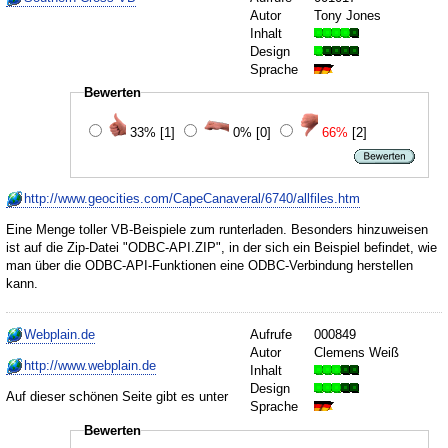
Autor
Tony Jones
Inhalt
Design
Sprache
Bewerten
33%
[1]
0%
[0]
66%
[2]
http://www.geocities.com/CapeCanaveral/6740/allfiles.htm
Eine Menge toller VB-Beispiele zum runterladen. Besonders hinzuweisen
ist auf die Zip-Datei "ODBC-API.ZIP", in der sich ein Beispiel befindet, wie
man über die ODBC-API-Funktionen eine ODBC-Verbindung herstellen
kann.
Webplain.de
Aufrufe
000849
Autor
Clemens Weiß
http://www.webplain.de
Inhalt
Design
Auf dieser schönen Seite gibt es unter
Sprache
Bewerten