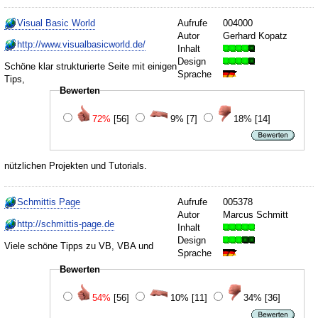
Visual Basic World
Aufrufe
004000
Autor
Gerhard Kopatz
http://www.visualbasicworld.de/
Inhalt
Design
Schöne klar strukturierte Seite mit einigen
Sprache
Tips,
Bewerten
72%
[56]
9%
[7]
18%
[14]
nützlichen Projekten und Tutorials.
Schmittis Page
Aufrufe
005378
Autor
Marcus Schmitt
http://schmittis-page.de
Inhalt
Design
Viele schöne Tipps zu VB, VBA und
Sprache
Bewerten
54%
[56]
10%
[11]
34%
[36]