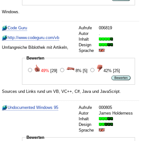
Windows.
Code Guru
Aufrufe
006819
Autor
.
http://www.codeguru.com/vb
Inhalt
Design
Umfangreiche Biblothek mit Artikeln,
Sprache
Bewerten
49%
[29]
8%
[5]
42%
[25]
Sources und Links rund um VB, VC++, C#, Java und JavaScript.
Undocumented Windows 95
Aufrufe
000805
Autor
James Holderness
Inhalt
Design
Sprache
Bewerten