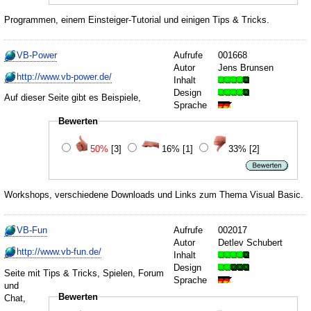
Programmen, einem Einsteiger-Tutorial und einigen Tips & Tricks.
VB-Power
Aufrufe
001668
Autor
Jens Brunsen
http://www.vb-power.de/
Inhalt
Design
Auf dieser Seite gibt es Beispiele,
Sprache
Bewerten
50%
[3]
16%
[1]
33%
[2]
Workshops, verschiedene Downloads und Links zum Thema Visual Basic.
VB-Fun
Aufrufe
002017
Autor
Detlev Schubert
http://www.vb-fun.de/
Inhalt
Design
Seite mit Tips & Tricks, Spielen, Forum
Sprache
und
Bewerten
Chat,