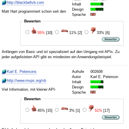
http://blackbeltvb.com
Inhalt
Design
Matt Hart programmiert schon seit den
Sprache
Bewerten
55%
[10]
11%
[2]
33%
[6]
Anfängen von Basic und ist spezialisiert auf den Umgang mit APIs. Zu
jeder aufgelisteten API gibt es mindesten ein Anwendungsbeispiel.
Karl E. Petersons
Aufrufe
002608
Autor
Karl E. Peterson
http://www.mvps.org/vb
Inhalt
Design
Viel Information, mit kleiner API-
Sprache
Bewerten
45%
[15]
3%
[1]
51%
[17]