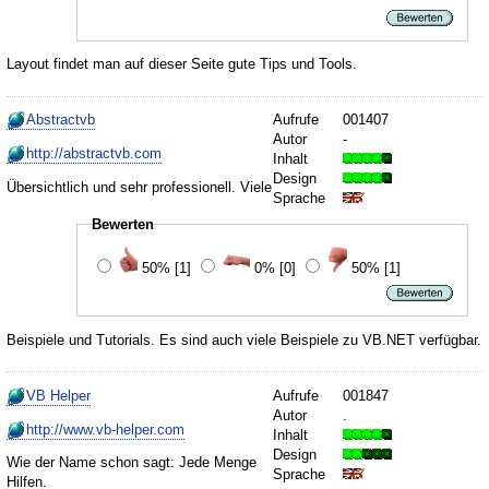
Layout findet man auf dieser Seite gute Tips und Tools.
Abstractvb
Aufrufe
001407
Autor
-
http://abstractvb.com
Inhalt
Design
Übersichtlich und sehr professionell. Viele
Sprache
Bewerten
50%
[1]
0%
[0]
50%
[1]
Beispiele und Tutorials. Es sind auch viele Beispiele zu VB.NET verfügbar.
VB Helper
Aufrufe
001847
Autor
.
http://www.vb-helper.com
Inhalt
Design
Wie der Name schon sagt: Jede Menge
Sprache
Hilfen.