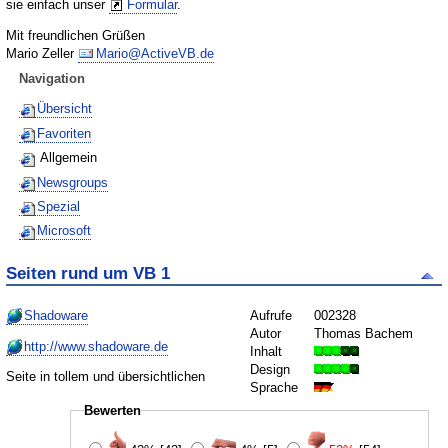
sie einfach unser
Formular
.
Mit freundlichen Grüßen
Mario Zeller
Mario@ActiveVB.de
Navigation
Übersicht
Favoriten
Allgemein
Newsgroups
Spezial
Microsoft
Seiten rund um VB 1
Shadoware
Aufrufe
002328
Autor
Thomas Bachem
http://www.shadoware.de
Inhalt
Design
Seite in tollem und übersichtlichen
Sprache
Bewerten