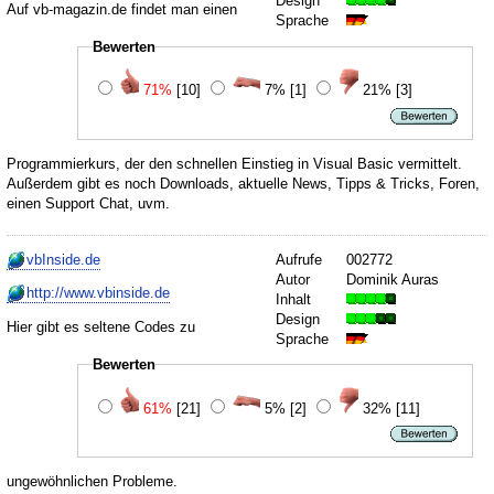
Design
Auf vb-magazin.de findet man einen
Sprache
Bewerten
71%
[10]
7%
[1]
21%
[3]
Programmierkurs, der den schnellen Einstieg in Visual Basic vermittelt.
Außerdem gibt es noch Downloads, aktuelle News, Tipps & Tricks, Foren,
einen Support Chat, uvm.
vbInside.de
Aufrufe
002772
Autor
Dominik Auras
http://www.vbinside.de
Inhalt
Design
Hier gibt es seltene Codes zu
Sprache
Bewerten
61%
[21]
5%
[2]
32%
[11]
ungewöhnlichen Probleme.