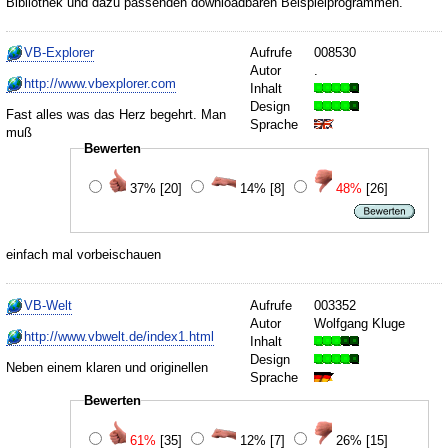
Bibliothek und dazu passenden downloadbaren Beispielprogrammen.
VB-Explorer
Aufrufe
008530
Autor
.
http://www.vbexplorer.com
Inhalt
Design
Fast alles was das Herz begehrt. Man
Sprache
muß
Bewerten
37%
[20]
14%
[8]
48%
[26]
einfach mal vorbeischauen
VB-Welt
Aufrufe
003352
Autor
Wolfgang Kluge
http://www.vbwelt.de/index1.html
Inhalt
Design
Neben einem klaren und originellen
Sprache
Bewerten
61%
[35]
12%
[7]
26%
[15]