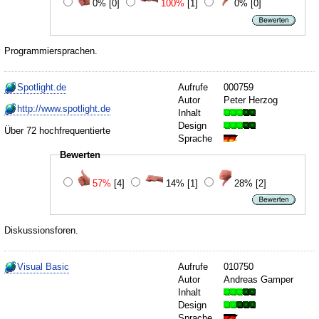
0%
[0]
100%
[1]
0%
[0]
Programmiersprachen.
Spotlight.de
Aufrufe
000759
Autor
Peter Herzog
http://www.spotlight.de
Inhalt
Design
Über 72 hochfrequentierte
Sprache
Bewerten
57%
[4]
14%
[1]
28%
[2]
Diskussionsforen.
Visual Basic
Aufrufe
010750
Autor
Andreas Gamper
Inhalt
Design
Sprache