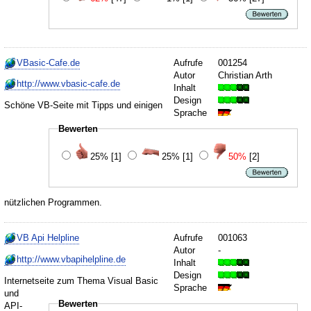
VBasic-Cafe.de
Aufrufe
001254
Autor
Christian Arth
http://www.vbasic-cafe.de
Inhalt
Design
Schöne VB-Seite mit Tipps und einigen
Sprache
Bewerten
25%
[1]
25%
[1]
50%
[2]
nützlichen Programmen.
VB Api Helpline
Aufrufe
001063
Autor
-
http://www.vbapihelpline.de
Inhalt
Design
Internetseite zum Thema Visual Basic
Sprache
und
Bewerten
API-