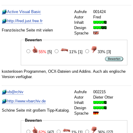
Active Visual Basic
Aufrufe
001424
Autor
Fred
http://fred.just.free.fr
Inhalt
Design
Französische Seite mit vielen
Sprache
Bewerten
55%
[5]
11%
[1]
33%
[3]
kostenlosen Programmen, OCX-Dateien und Addins. Auch als englische
Version verfügbar.
vb@rchiv
Aufrufe
002215
Autor
Dieter Otter
http://www.vbarchiv.de
Inhalt
Design
Schöne Seite mit großem Tipp-Katalog.
Sprache
Bewerten
62%
[47]
1%
[1]
36%
[27]