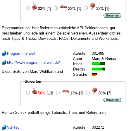
33%
[1]
33%
[1]
33%
[1]
Programmierung. Hier findet man zahlreiche API-Deklarationen, gut
beschrieben und jede mit einem Beispiel versehen. Ausserdem gibt es
noch Tipps & Tricks, Downloads, FAQs, Dokumente und Workshops.
Programmierwelt
Aufrufe
001495
Autor
Marc & Roman
http://www.programmierwelt.de/
Inhalt
Design
Diese Seite von Marc Wohlfarth und
Sprache
Bewerten
56%
[13]
13%
[3]
30%
[7]
Roman Schick enthält einige Tutorials, Tipps und Referenzen.
VB-Tec
Aufrufe
002271