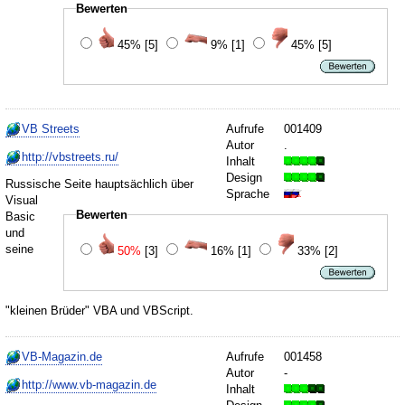
Bewerten
45%
[5]
9%
[1]
45%
[5]
VB Streets
Aufrufe
001409
Autor
.
http://vbstreets.ru/
Inhalt
Design
Russische Seite hauptsächlich über
Sprache
Visual
Bewerten
Basic
und
seine
50%
[3]
16%
[1]
33%
[2]
"kleinen Brüder" VBA und VBScript.
VB-Magazin.de
Aufrufe
001458
Autor
-
http://www.vb-magazin.de
Inhalt