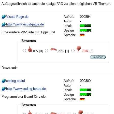
Außergewöhnlich ist auch die riesige FAQ zu allen möglichen VB-Themen.
Visual-Page.de
Aufrufe
000894
Autor
-
http://www.visual-page.de
Inhalt
Design
Eine weitere VB-Seite mit Tipps und
Sprache
Bewerten
0%
[0]
25%
[1]
75%
[3]
Downloads.
coding-board
Aufrufe
000809
Autor
-
http://www.coding-board.de
Inhalt
Design
Programmierer-Board für viele
Sprache
Bewerten