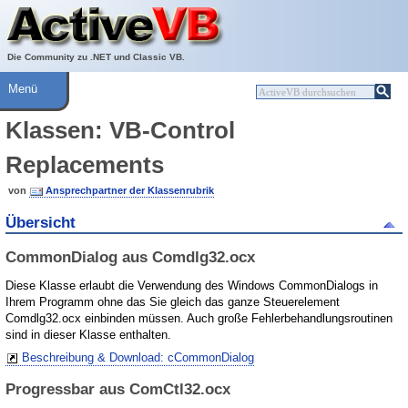
Über ActiveVB
Hilfe
Die Community zu .NET und Classic VB.
Menü
Klassen: VB-Control
Replacements
von
Ansprechpartner der Klassenrubrik
Übersicht
CommonDialog aus Comdlg32.ocx
Diese Klasse erlaubt die Verwendung des Windows CommonDialogs in
Ihrem Programm ohne das Sie gleich das ganze Steuerelement
Comdlg32.ocx einbinden müssen. Auch große Fehlerbehandlungsroutinen
sind in dieser Klasse enthalten.
Beschreibung & Download: cCommonDialog
Progressbar aus ComCtl32.ocx