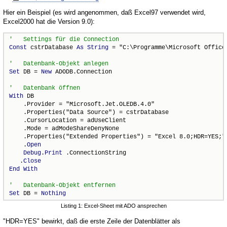
Hier ein Beispiel (es wird angenommen, daß Excel97 verwendet wird,
Excel2000 hat die Version 9.0):
Const
 cstrDatabase 
As
String
 = "C:\Programme\Microsoft Office
Set
 DB = 
New
 ADODB.Connection

With
 DB

    .Provider = "Microsoft.Jet.OLEDB.4.0"

    .Properties("Data Source") = cstrDatabase

    .CursorLocation = adUseClient

    .Mode = adModeShareDenyNone

    .Properties("Extended Properties") = "Excel 8.0;HDR=YES;"

    .
Open
Debug
.
Print
 .ConnectionString

   .
Close
End
With
Set
 DB = 
Nothing
Listing 1: Excel-Sheet mit ADO ansprechen
"HDR=YES" bewirkt, daß die erste Zeile der Datenblätter als