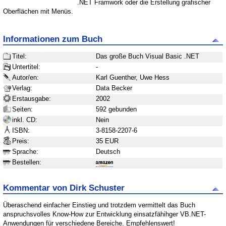
.NET Framwork oder die Erstellung grafischer
Oberflächen mit Menüs.
Informationen zum Buch
Titel:
Das große Buch Visual Basic .NET
Untertitel:
-
Autor/en:
Karl Guenther, Uwe Hess
Verlag:
Data Becker
Erstausgabe:
2002
Seiten:
592 gebunden
inkl. CD:
Nein
ISBN:
3-8158-2207-6
Preis:
35 EUR
Sprache:
Deutsch
Bestellen:
Kommentar von Dirk Schuster
Überaschend einfacher Einstieg und trotzdem vermittelt das Buch
anspruchsvolles Know-How zur Entwicklung einsatzfähihger VB.NET-
Anwendungen für verschiedene Bereiche. Empfehlenswert!