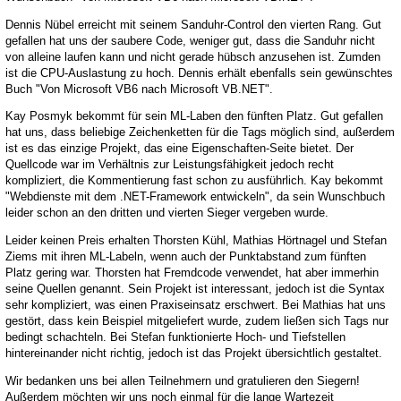
Dennis Nübel erreicht mit seinem Sanduhr-Control den vierten Rang. Gut
gefallen hat uns der saubere Code, weniger gut, dass die Sanduhr nicht
von alleine laufen kann und nicht gerade hübsch anzusehen ist. Zumden
ist die CPU-Auslastung zu hoch. Dennis erhält ebenfalls sein gewünschtes
Buch "Von Microsoft VB6 nach Microsoft VB.NET".
Kay Posmyk bekommt für sein ML-Laben den fünften Platz. Gut gefallen
hat uns, dass beliebige Zeichenketten für die Tags möglich sind, außerdem
ist es das einzige Projekt, das eine Eigenschaften-Seite bietet. Der
Quellcode war im Verhältnis zur Leistungsfähigkeit jedoch recht
kompliziert, die Kommentierung fast schon zu ausführlich. Kay bekommt
"Webdienste mit dem .NET-Framework entwickeln", da sein Wunschbuch
leider schon an den dritten und vierten Sieger vergeben wurde.
Leider keinen Preis erhalten Thorsten Kühl, Mathias Hörtnagel und Stefan
Ziems mit ihren ML-Labeln, wenn auch der Punktabstand zum fünften
Platz gering war. Thorsten hat Fremdcode verwendet, hat aber immerhin
seine Quellen genannt. Sein Projekt ist interessant, jedoch ist die Syntax
sehr kompliziert, was einen Praxiseinsatz erschwert. Bei Mathias hat uns
gestört, dass kein Beispiel mitgeliefert wurde, zudem ließen sich Tags nur
bedingt schachteln. Bei Stefan funktionierte Hoch- und Tiefstellen
hintereinander nicht richtig, jedoch ist das Projekt übersichtlich gestaltet.
Wir bedanken uns bei allen Teilnehmern und gratulieren den Siegern!
Außerdem möchten wir uns noch einmal für die lange Wartezeit