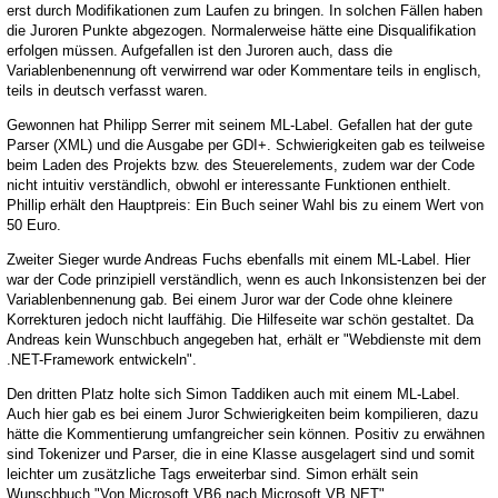
erst durch Modifikationen zum Laufen zu bringen. In solchen Fällen haben
die Juroren Punkte abgezogen. Normalerweise hätte eine Disqualifikation
erfolgen müssen. Aufgefallen ist den Juroren auch, dass die
Variablenbenennung oft verwirrend war oder Kommentare teils in englisch,
teils in deutsch verfasst waren.
Gewonnen hat Philipp Serrer mit seinem ML-Label. Gefallen hat der gute
Parser (XML) und die Ausgabe per GDI+. Schwierigkeiten gab es teilweise
beim Laden des Projekts bzw. des Steuerelements, zudem war der Code
nicht intuitiv verständlich, obwohl er interessante Funktionen enthielt.
Phillip erhält den Hauptpreis: Ein Buch seiner Wahl bis zu einem Wert von
50 Euro.
Zweiter Sieger wurde Andreas Fuchs ebenfalls mit einem ML-Label. Hier
war der Code prinzipiell verständlich, wenn es auch Inkonsistenzen bei der
Variablenbennenung gab. Bei einem Juror war der Code ohne kleinere
Korrekturen jedoch nicht lauffähig. Die Hilfeseite war schön gestaltet. Da
Andreas kein Wunschbuch angegeben hat, erhält er "Webdienste mit dem
.NET-Framework entwickeln".
Den dritten Platz holte sich Simon Taddiken auch mit einem ML-Label.
Auch hier gab es bei einem Juror Schwierigkeiten beim kompilieren, dazu
hätte die Kommentierung umfangreicher sein können. Positiv zu erwähnen
sind Tokenizer und Parser, die in eine Klasse ausgelagert sind und somit
leichter um zusätzliche Tags erweiterbar sind. Simon erhält sein
Wunschbuch "Von Microsoft VB6 nach Microsoft VB.NET".