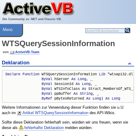
Über ActiveVB
Hilfe
Die Community zu .NET und Classic VB.
Menü
WTSQuerySessionInformation
von
ActiveVB-Team
Deklaration
Declare
Function
 WTSQuerySessionInformation 
Lib
 "wtsapi32.dll"
ByVal
 hServer 
As
Long
, _

ByVal
 SessionId 
As
Long
, _

ByVal
 WTSInfoClass 
As
 Struct_MembersOf_WTS_IN
ByVal
 ppBuffer 
As
String
, _

ByRef
 pBytesReturned 
As
Long
) 
As
Long
Weitere Informationen zur Verwendung dieser Funktion finden sie u.U.
auch im
Artikel WTSQuerySessionInformation
des API-Wikis.
Sollte diese Deklaration fehlerhaft sein, würden wir uns freuen, wenn sie
diese als
fehlerhafte Deklaration
melden würden.