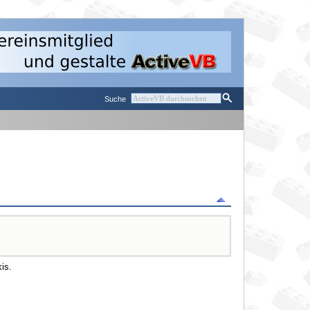
Suche
is.