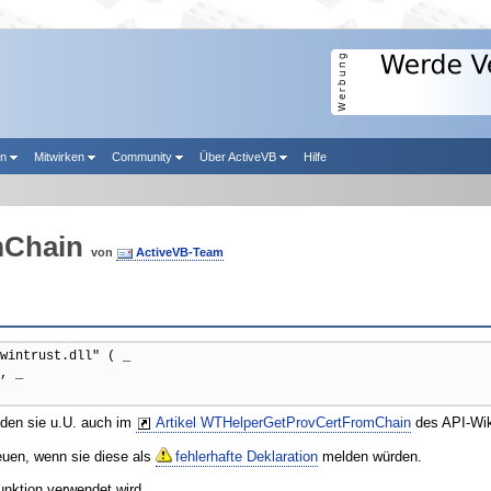
en
Mitwirken
Community
Über ActiveVB
Hilfe
mChain
von
ActiveVB-Team
wintrust.dll" ( _

, _

nden sie u.U. auch im
Artikel WTHelperGetProvCertFromChain
des API-Wik
reuen, wenn sie diese als
fehlerhafte Deklaration
melden würden.
unktion verwendet wird.