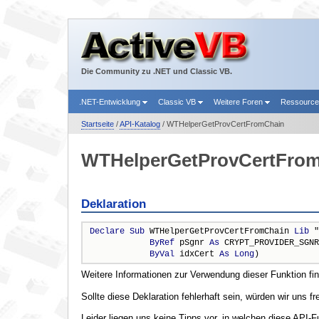
Die Community zu .NET und Classic VB.
.NET-Entwicklung
Classic VB
Weitere Foren
Ressourc
Startseite
/
API-Katalog
/ WTHelperGetProvCertFromChain
WTHelperGetProvCertFro
Deklaration
Declare
Sub
 WTHelperGetProvCertFromChain 
Lib
 "
ByRef
 pSgnr 
As
 CRYPT_PROVIDER_SGNR
ByVal
 idxCert 
As
Long
)
Weitere Informationen zur Verwendung dieser Funktion fi
Sollte diese Deklaration fehlerhaft sein, würden wir uns f
Leider liegen uns keine Tipps vor, in welchen diese API-F