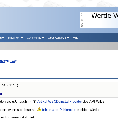
en
Mitwirken
Community
Über ActiveVB
Hilfe
tiveVB-Team
_32.dll" ( _

g
nden sie u.U. auch im
Artikel WSCDeinstallProvider
des API-Wikis.
reuen, wenn sie diese als
fehlerhafte Deklaration
melden würden.
unktion verwendet wird.