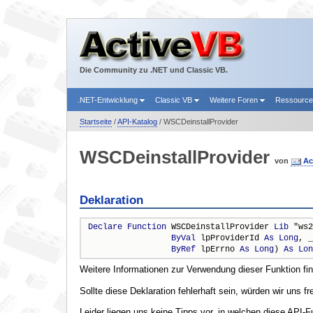
Die Community zu .NET und Classic VB.
.NET-Entwicklung
Classic VB
Weitere Foren
Ressourc
Startseite
/
API-Katalog
/ WSCDeinstallProvider
WSCDeinstallProvider
von
Ac
Deklaration
Declare
Function
 WSCDeinstallProvider 
Lib
 "ws2
ByVal
 lpProviderId 
As
Long
, _

ByRef
 lpErrno 
As
Long
) 
As
Lon
Weitere Informationen zur Verwendung dieser Funktion fi
Sollte diese Deklaration fehlerhaft sein, würden wir uns f
Leider liegen uns keine Tipps vor, in welchen diese API-F