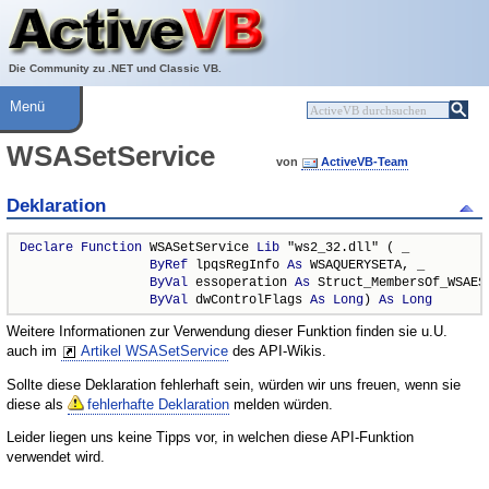
Über ActiveVB
Hilfe
Die Community zu .NET und Classic VB.
Menü
WSASetService
von
ActiveVB-Team
Deklaration
Declare
Function
 WSASetService 
Lib
 "ws2_32.dll" ( _

ByRef
 lpqsRegInfo 
As
 WSAQUERYSETA, _

ByVal
 essoperation 
As
 Struct_MembersOf_WSAESE
ByVal
 dwControlFlags 
As
Long
) 
As
Long
Weitere Informationen zur Verwendung dieser Funktion finden sie u.U.
auch im
Artikel WSASetService
des API-Wikis.
Sollte diese Deklaration fehlerhaft sein, würden wir uns freuen, wenn sie
diese als
fehlerhafte Deklaration
melden würden.
Leider liegen uns keine Tipps vor, in welchen diese API-Funktion
verwendet wird.