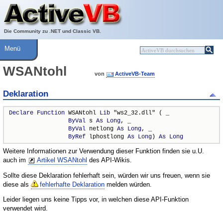
Über ActiveVB
Hilfe
Die Community zu .NET und Classic VB.
Menü
WSANtohl
von
ActiveVB-Team
Deklaration
Declare
Function
 WSANtohl 
Lib
 "ws2_32.dll" ( _

ByVal
 s 
As
Long
, _

ByVal
 netlong 
As
Long
, _

ByRef
 lphostlong 
As
Long
) 
As
Long
Weitere Informationen zur Verwendung dieser Funktion finden sie u.U.
auch im
Artikel WSANtohl
des API-Wikis.
Sollte diese Deklaration fehlerhaft sein, würden wir uns freuen, wenn sie
diese als
fehlerhafte Deklaration
melden würden.
Leider liegen uns keine Tipps vor, in welchen diese API-Funktion
verwendet wird.