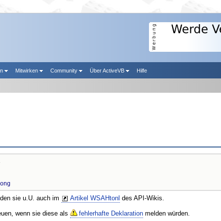
en
Mitwirken
Community
Über ActiveVB
Hilfe
ong
nden sie u.U. auch im
Artikel WSAHtonl
des API-Wikis.
reuen, wenn sie diese als
fehlerhafte Deklaration
melden würden.