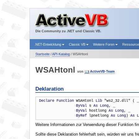
Die Community zu .NET und Classic VB.
.NET-Entwicklung
Classic VB
Weitere Foren
Ressourc
Startseite
/
API-Katalog
/ WSAHtonl
WSAHtonl
von
ActiveVB-Team
Deklaration
Declare
Function
 WSAHtonl 
Lib
 "ws2_32.dll" ( _

ByVal
 s 
As
Long
, _

ByVal
 hostlong 
As
Long
, _

ByRef
 lpnetlong 
As
Long
) 
As
L
Weitere Informationen zur Verwendung dieser Funktion fi
Sollte diese Deklaration fehlerhaft sein, würden wir uns f