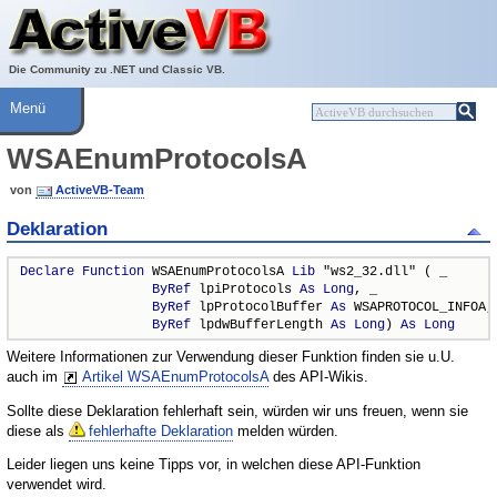
Über ActiveVB
Hilfe
Die Community zu .NET und Classic VB.
Menü
WSAEnumProtocolsA
von
ActiveVB-Team
Deklaration
Declare
Function
 WSAEnumProtocolsA 
Lib
 "ws2_32.dll" ( _

ByRef
 lpiProtocols 
As
Long
, _

ByRef
 lpProtocolBuffer 
As
 WSAPROTOCOL_INFOA, 
ByRef
 lpdwBufferLength 
As
Long
) 
As
Long
Weitere Informationen zur Verwendung dieser Funktion finden sie u.U.
auch im
Artikel WSAEnumProtocolsA
des API-Wikis.
Sollte diese Deklaration fehlerhaft sein, würden wir uns freuen, wenn sie
diese als
fehlerhafte Deklaration
melden würden.
Leider liegen uns keine Tipps vor, in welchen diese API-Funktion
verwendet wird.