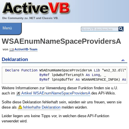
Über ActiveVB
Hilfe
Die Community zu .NET und Classic VB.
Menü
WSAEnumNameSpaceProvidersA
von
ActiveVB-Team
Deklaration
Declare
Function
 WSAEnumNameSpaceProvidersA 
Lib
 "ws2_32.dll" (
ByRef
 lpdwBufferLength 
As
Long
, _

ByRef
 lpnspBuffer 
As
 WSANAMESPACE_INFOA) 
As
Weitere Informationen zur Verwendung dieser Funktion finden sie u.U.
auch im
Artikel WSAEnumNameSpaceProvidersA
des API-Wikis.
Sollte diese Deklaration fehlerhaft sein, würden wir uns freuen, wenn sie
diese als
fehlerhafte Deklaration
melden würden.
Leider liegen uns keine Tipps vor, in welchen diese API-Funktion
verwendet wird.