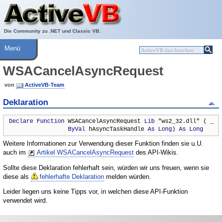
Über ActiveVB
Hilfe
Die Community zu .NET und Classic VB.
Menü
WSACancelAsyncRequest
von
ActiveVB-Team
Deklaration
Declare
Function
 WSACancelAsyncRequest 
Lib
 "ws2_32.dll" ( _

ByVal
 hAsyncTaskHandle 
As
Long
) 
As
Long
Weitere Informationen zur Verwendung dieser Funktion finden sie u.U.
auch im
Artikel WSACancelAsyncRequest
des API-Wikis.
Sollte diese Deklaration fehlerhaft sein, würden wir uns freuen, wenn sie
diese als
fehlerhafte Deklaration
melden würden.
Leider liegen uns keine Tipps vor, in welchen diese API-Funktion
verwendet wird.