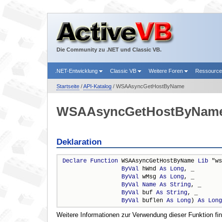
Die Community zu .NET und Classic VB.
.NET-Entwicklung
Classic VB
Weitere Foren
Ressourc
Startseite
/
API-Katalog
/ WSAAsyncGetHostByName
WSAAsyncGetHostByNam
Deklaration
Declare
Function
 WSAAsyncGetHostByName 
Lib
 "ws
ByVal
 hWnd 
As
Long
, _

ByVal
 wMsg 
As
Long
, _

ByVal
Name
As
String
, _

ByVal
 buf 
As
String
, _

ByVal
 buflen 
As
Long
) 
As
Long
Weitere Informationen zur Verwendung dieser Funktion fi