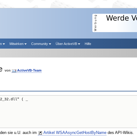
en
Mitwirken
Community
Über ActiveVB
Hilfe
e
von
ActiveVB-Team
2_32.dll" ( _

nden sie u.U. auch im
Artikel WSAAsyncGetHostByName
des API-Wikis.