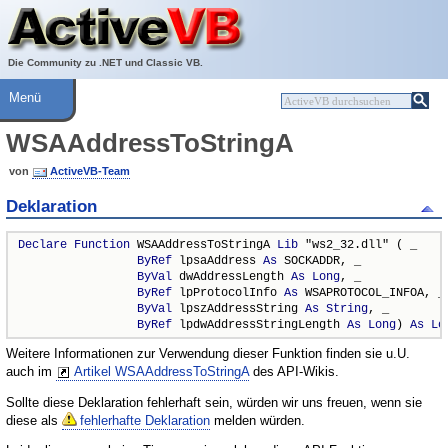
Über ActiveVB
Hilfe
Die Community zu .NET und Classic VB.
Menü
WSAAddressToStringA
von
ActiveVB-Team
Deklaration
Declare
Function
 WSAAddressToStringA 
Lib
 "ws2_32.dll" ( _

ByRef
 lpsaAddress 
As
 SOCKADDR, _

ByVal
 dwAddressLength 
As
Long
, _

ByRef
 lpProtocolInfo 
As
 WSAPROTOCOL_INFOA, _

ByVal
 lpszAddressString 
As
String
, _

ByRef
 lpdwAddressStringLength 
As
Long
) 
As
Lo
Weitere Informationen zur Verwendung dieser Funktion finden sie u.U.
auch im
Artikel WSAAddressToStringA
des API-Wikis.
Sollte diese Deklaration fehlerhaft sein, würden wir uns freuen, wenn sie
diese als
fehlerhafte Deklaration
melden würden.