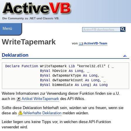
Über ActiveVB
Hilfe
Die Community zu .NET und Classic VB.
Menü
WriteTapemark
von
ActiveVB-Team
Deklaration
Declare
Function
 WriteTapemark 
Lib
 "kernel32.dll" ( _

ByVal
 hDevice 
As
Long
, _

ByVal
 dwTapemarkType 
As
Long
, _

ByVal
 dwTapemarkCount 
As
Long
, _

ByVal
 bimmediate 
As
Long
) 
As
Long
Weitere Informationen zur Verwendung dieser Funktion finden sie u.U.
auch im
Artikel WriteTapemark
des API-Wikis.
Sollte diese Deklaration fehlerhaft sein, würden wir uns freuen, wenn sie
diese als
fehlerhafte Deklaration
melden würden.
Leider liegen uns keine Tipps vor, in welchen diese API-Funktion
verwendet wird.