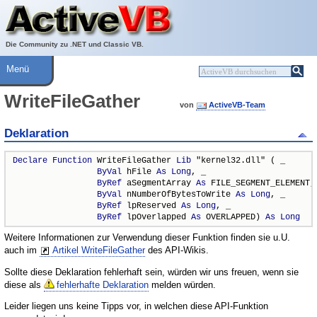
Über ActiveVB
Hilfe
Die Community zu .NET und Classic VB.
Menü
WriteFileGather
von
ActiveVB-Team
Deklaration
Declare
Function
 WriteFileGather 
Lib
 "kernel32.dll" ( _

ByVal
 hFile 
As
Long
, _

ByRef
 aSegmentArray 
As
 FILE_SEGMENT_ELEMENT, 
ByVal
 nNumberOfBytesToWrite 
As
Long
, _

ByRef
 lpReserved 
As
Long
, _

ByRef
 lpOverlapped 
As
 OVERLAPPED) 
As
Long
Weitere Informationen zur Verwendung dieser Funktion finden sie u.U.
auch im
Artikel WriteFileGather
des API-Wikis.
Sollte diese Deklaration fehlerhaft sein, würden wir uns freuen, wenn sie
diese als
fehlerhafte Deklaration
melden würden.
Leider liegen uns keine Tipps vor, in welchen diese API-Funktion