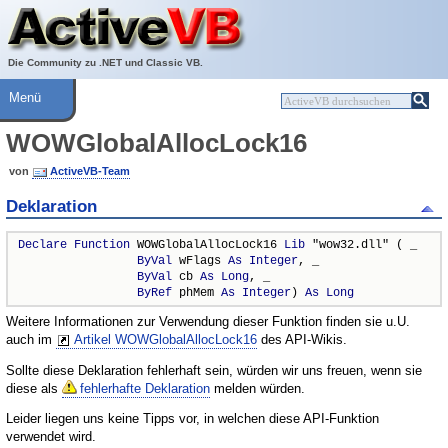
Über ActiveVB
Hilfe
Die Community zu .NET und Classic VB.
Menü
WOWGlobalAllocLock16
von
ActiveVB-Team
Deklaration
Declare
Function
 WOWGlobalAllocLock16 
Lib
 "wow32.dll" ( _

ByVal
 wFlags 
As
Integer
, _

ByVal
 cb 
As
Long
, _

ByRef
 phMem 
As
Integer
) 
As
Long
Weitere Informationen zur Verwendung dieser Funktion finden sie u.U.
auch im
Artikel WOWGlobalAllocLock16
des API-Wikis.
Sollte diese Deklaration fehlerhaft sein, würden wir uns freuen, wenn sie
diese als
fehlerhafte Deklaration
melden würden.
Leider liegen uns keine Tipps vor, in welchen diese API-Funktion
verwendet wird.