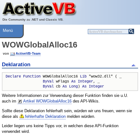
Über ActiveVB
Hilfe
Die Community zu .NET und Classic VB.
Menü
WOWGlobalAlloc16
von
ActiveVB-Team
Deklaration
Declare
Function
 WOWGlobalAlloc16 
Lib
 "wow32.dll" ( _

ByVal
 wFlags 
As
Integer
, _

ByVal
 cb 
As
Long
) 
As
Integer
Weitere Informationen zur Verwendung dieser Funktion finden sie u.U.
auch im
Artikel WOWGlobalAlloc16
des API-Wikis.
Sollte diese Deklaration fehlerhaft sein, würden wir uns freuen, wenn sie
diese als
fehlerhafte Deklaration
melden würden.
Leider liegen uns keine Tipps vor, in welchen diese API-Funktion
verwendet wird.