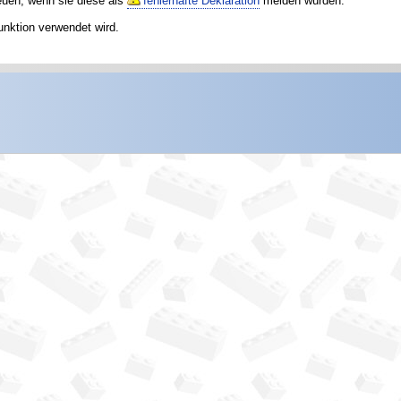
reuen, wenn sie diese als
fehlerhafte Deklaration
melden würden.
unktion verwendet wird.