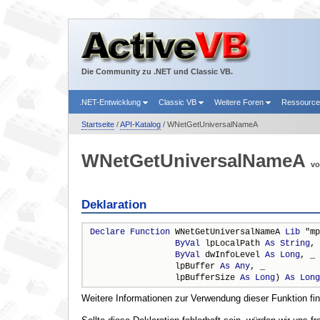
Die Community zu .NET und Classic VB.
.NET-Entwicklung
Classic VB
Weitere Foren
Ressourc
Startseite
/
API-Katalog
/ WNetGetUniversalNameA
WNetGetUniversalNameA
v
Deklaration
Declare
Function
 WNetGetUniversalNameA 
Lib
 "mp
ByVal
 lpLocalPath 
As
String
, 
ByVal
 dwInfoLevel 
As
Long
, _

                 lpBuffer 
As
Any
, _

                 lpBufferSize 
As
Long
) 
As
Long
Weitere Informationen zur Verwendung dieser Funktion fi