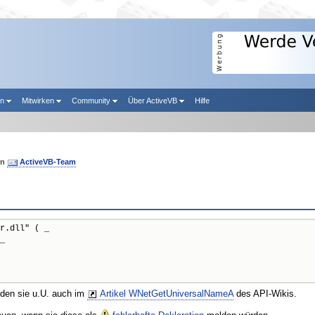
en
Mitwirken
Community
Über ActiveVB
Hilfe
on
ActiveVB-Team
r.dll" ( _

_

nden sie u.U. auch im
Artikel WNetGetUniversalNameA
des API-Wikis.