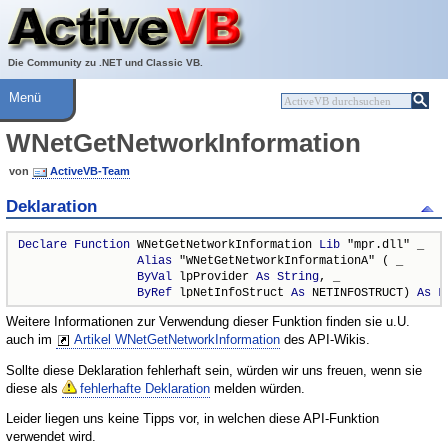
Über ActiveVB
Hilfe
Die Community zu .NET und Classic VB.
Menü
WNetGetNetworkInformation
von
ActiveVB-Team
Deklaration
Declare
Function
 WNetGetNetworkInformation 
Lib
 "mpr.dll" _

Alias
 "WNetGetNetworkInformationA" ( _

ByVal
 lpProvider 
As
String
, _

ByRef
 lpNetInfoStruct 
As
 NETINFOSTRUCT) 
As
L
Weitere Informationen zur Verwendung dieser Funktion finden sie u.U.
auch im
Artikel WNetGetNetworkInformation
des API-Wikis.
Sollte diese Deklaration fehlerhaft sein, würden wir uns freuen, wenn sie
diese als
fehlerhafte Deklaration
melden würden.
Leider liegen uns keine Tipps vor, in welchen diese API-Funktion
verwendet wird.