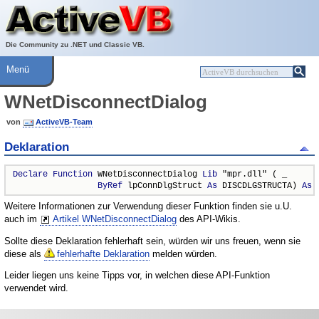
Über ActiveVB
Hilfe
Die Community zu .NET und Classic VB.
Menü
WNetDisconnectDialog
von
ActiveVB-Team
Deklaration
Declare
Function
 WNetDisconnectDialog 
Lib
 "mpr.dll" ( _

ByRef
 lpConnDlgStruct 
As
 DISCDLGSTRUCTA) 
As
Weitere Informationen zur Verwendung dieser Funktion finden sie u.U.
auch im
Artikel WNetDisconnectDialog
des API-Wikis.
Sollte diese Deklaration fehlerhaft sein, würden wir uns freuen, wenn sie
diese als
fehlerhafte Deklaration
melden würden.
Leider liegen uns keine Tipps vor, in welchen diese API-Funktion
verwendet wird.