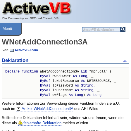
Über ActiveVB
Hilfe
Die Community zu .NET und Classic VB.
Menü
WNetAddConnection3A
von
ActiveVB-Team
Deklaration
Declare
Function
 WNetAddConnection3A 
Lib
 "mpr.dll" ( _

ByVal
 hwndOwner 
As
Long
, _

ByRef
 lpNetResource 
As
 NETRESOURCE, _

ByVal
 lpPassword 
As
String
, _

ByVal
 lpUserName 
As
String
, _

ByVal
 dwFlags 
As
Long
) 
As
Long
Weitere Informationen zur Verwendung dieser Funktion finden sie u.U.
auch im
Artikel WNetAddConnection3A
des API-Wikis.
Sollte diese Deklaration fehlerhaft sein, würden wir uns freuen, wenn sie
diese als
fehlerhafte Deklaration
melden würden.