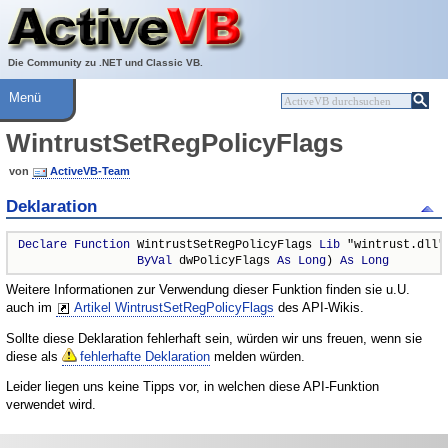
Über ActiveVB
Hilfe
Die Community zu .NET und Classic VB.
Menü
WintrustSetRegPolicyFlags
von
ActiveVB-Team
Deklaration
Declare
Function
 WintrustSetRegPolicyFlags 
Lib
 "wintrust.dll" 
ByVal
 dwPolicyFlags 
As
Long
) 
As
Long
Weitere Informationen zur Verwendung dieser Funktion finden sie u.U.
auch im
Artikel WintrustSetRegPolicyFlags
des API-Wikis.
Sollte diese Deklaration fehlerhaft sein, würden wir uns freuen, wenn sie
diese als
fehlerhafte Deklaration
melden würden.
Leider liegen uns keine Tipps vor, in welchen diese API-Funktion
verwendet wird.