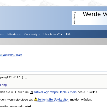
en
Mitwirken
Community
Über ActiveVB
Hilfe
ActiveVB-Team
pengl32.dll" ( _

Long
nden sie u.U. auch im
Artikel wglSwapMultipleBuffers
des API-Wikis.
reuen, wenn sie diese als
fehlerhafte Deklaration
melden würden.
unktion verwendet wird.