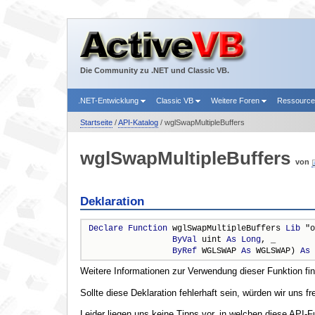
Die Community zu .NET und Classic VB.
.NET-Entwicklung
Classic VB
Weitere Foren
Ressourc
Startseite
/
API-Katalog
/ wglSwapMultipleBuffers
wglSwapMultipleBuffers
von
Deklaration
Declare
Function
 wglSwapMultipleBuffers 
Lib
 "o
ByVal
 uint 
As
Long
, _

ByRef
 WGLSWAP 
As
 WGLSWAP) 
As
Weitere Informationen zur Verwendung dieser Funktion fi
Sollte diese Deklaration fehlerhaft sein, würden wir uns f
Leider liegen uns keine Tipps vor, in welchen diese API-F