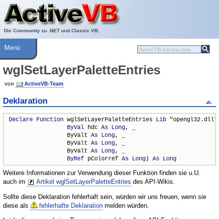
Über ActiveVB
Hilfe
Die Community zu .NET und Classic VB.
Menü
wglSetLayerPaletteEntries
von
ActiveVB-Team
Deklaration
Declare
Function
 wglSetLayerPaletteEntries 
Lib
 "opengl32.dll" 
ByVal
 hdc 
As
Long
, _

                 ByValt 
As
Long
, _

                 ByValt 
As
Long
, _

                 ByValt 
As
Long
, _

ByRef
 pColorref 
As
Long
) 
As
Long
Weitere Informationen zur Verwendung dieser Funktion finden sie u.U.
auch im
Artikel wglSetLayerPaletteEntries
des API-Wikis.
Sollte diese Deklaration fehlerhaft sein, würden wir uns freuen, wenn sie
diese als
fehlerhafte Deklaration
melden würden.