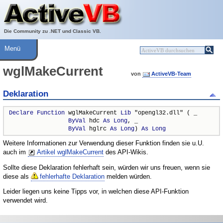
Über ActiveVB
Hilfe
Die Community zu .NET und Classic VB.
Menü
wglMakeCurrent
von
ActiveVB-Team
Deklaration
Declare
Function
 wglMakeCurrent 
Lib
 "opengl32.dll" ( _

ByVal
 hdc 
As
Long
, _

ByVal
 hglrc 
As
Long
) 
As
Long
Weitere Informationen zur Verwendung dieser Funktion finden sie u.U.
auch im
Artikel wglMakeCurrent
des API-Wikis.
Sollte diese Deklaration fehlerhaft sein, würden wir uns freuen, wenn sie
diese als
fehlerhafte Deklaration
melden würden.
Leider liegen uns keine Tipps vor, in welchen diese API-Funktion
verwendet wird.