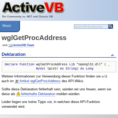
Über ActiveVB
Hilfe
Die Community zu .NET und Classic VB.
Menü
wglGetProcAddress
von
ActiveVB-Team
Deklaration
Declare
Function
 wglGetProcAddress 
Lib
 "opengl32.dll" ( _

ByVal
 lpcstr 
As
String
) 
As
Long
Weitere Informationen zur Verwendung dieser Funktion finden sie u.U.
auch im
Artikel wglGetProcAddress
des API-Wikis.
Sollte diese Deklaration fehlerhaft sein, würden wir uns freuen, wenn sie
diese als
fehlerhafte Deklaration
melden würden.
Leider liegen uns keine Tipps vor, in welchen diese API-Funktion
verwendet wird.