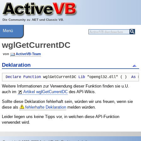
Über ActiveVB
Hilfe
Die Community zu .NET und Classic VB.
Menü
wglGetCurrentDC
von
ActiveVB-Team
Deklaration
Declare
Function
 wglGetCurrentDC 
Lib
 "opengl32.dll" ( )  
As
L
Weitere Informationen zur Verwendung dieser Funktion finden sie u.U.
auch im
Artikel wglGetCurrentDC
des API-Wikis.
Sollte diese Deklaration fehlerhaft sein, würden wir uns freuen, wenn sie
diese als
fehlerhafte Deklaration
melden würden.
Leider liegen uns keine Tipps vor, in welchen diese API-Funktion
verwendet wird.