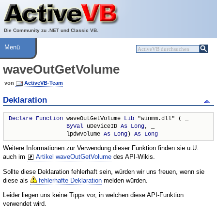
Über ActiveVB
Hilfe
Die Community zu .NET und Classic VB.
Menü
waveOutGetVolume
von
ActiveVB-Team
Deklaration
Declare
Function
 waveOutGetVolume 
Lib
 "winmm.dll" ( _

ByVal
 uDeviceID 
As
Long
, _

                 lpdwVolume 
As
Long
) 
As
Long
Weitere Informationen zur Verwendung dieser Funktion finden sie u.U.
auch im
Artikel waveOutGetVolume
des API-Wikis.
Sollte diese Deklaration fehlerhaft sein, würden wir uns freuen, wenn sie
diese als
fehlerhafte Deklaration
melden würden.
Leider liegen uns keine Tipps vor, in welchen diese API-Funktion
verwendet wird.