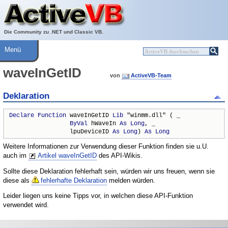
Über ActiveVB
Hilfe
Die Community zu .NET und Classic VB.
Menü
waveInGetID
von
ActiveVB-Team
Deklaration
Declare
Function
 waveInGetID 
Lib
 "winmm.dll" ( _

ByVal
 hWaveIn 
As
Long
, _

                 lpuDeviceID 
As
Long
) 
As
Long
Weitere Informationen zur Verwendung dieser Funktion finden sie u.U.
auch im
Artikel waveInGetID
des API-Wikis.
Sollte diese Deklaration fehlerhaft sein, würden wir uns freuen, wenn sie
diese als
fehlerhafte Deklaration
melden würden.
Leider liegen uns keine Tipps vor, in welchen diese API-Funktion
verwendet wird.