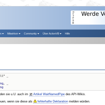
en
Mitwirken
Community
Über ActiveVB
Hilfe
ll" _

ng
, _

ng
nden sie u.U. auch im
Artikel WaitNamedPipe
des API-Wikis.
reuen, wenn sie diese als
fehlerhafte Deklaration
melden würden.