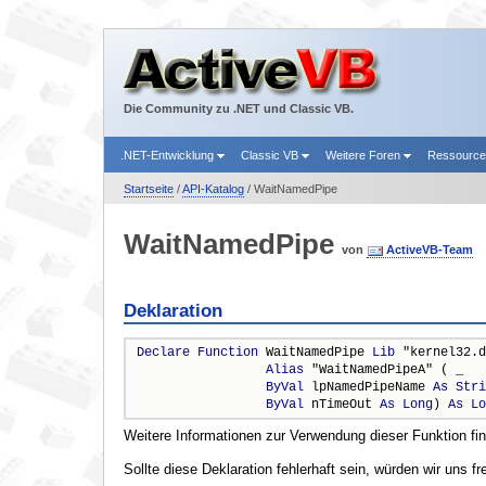
Die Community zu .NET und Classic VB.
.NET-Entwicklung
Classic VB
Weitere Foren
Ressourc
Startseite
/
API-Katalog
/ WaitNamedPipe
WaitNamedPipe
von
ActiveVB-Team
Deklaration
Declare
Function
 WaitNamedPipe 
Lib
 "kernel32.d
Alias
 "WaitNamedPipeA" ( _

ByVal
 lpNamedPipeName 
As
Stri
ByVal
 nTimeOut 
As
Long
) 
As
Lo
Weitere Informationen zur Verwendung dieser Funktion fi
Sollte diese Deklaration fehlerhaft sein, würden wir uns f