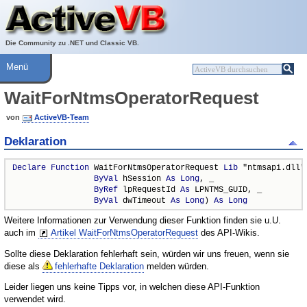
Über ActiveVB
Hilfe
Die Community zu .NET und Classic VB.
Menü
WaitForNtmsOperatorRequest
von
ActiveVB-Team
Deklaration
Declare
Function
 WaitForNtmsOperatorRequest 
Lib
 "ntmsapi.dll" 
ByVal
 hSession 
As
Long
, _

ByRef
 lpRequestId 
As
 LPNTMS_GUID, _

ByVal
 dwTimeout 
As
Long
) 
As
Long
Weitere Informationen zur Verwendung dieser Funktion finden sie u.U.
auch im
Artikel WaitForNtmsOperatorRequest
des API-Wikis.
Sollte diese Deklaration fehlerhaft sein, würden wir uns freuen, wenn sie
diese als
fehlerhafte Deklaration
melden würden.
Leider liegen uns keine Tipps vor, in welchen diese API-Funktion
verwendet wird.