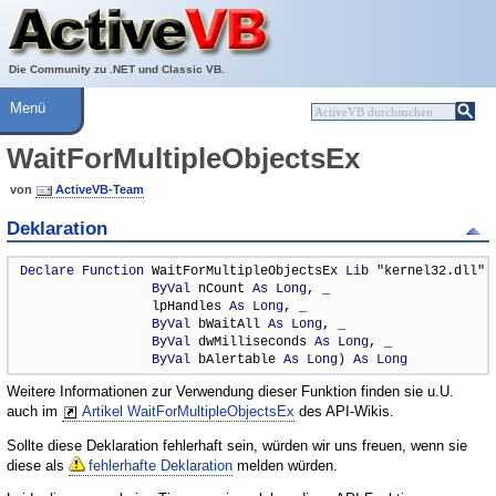
Über ActiveVB
Hilfe
Die Community zu .NET und Classic VB.
Menü
WaitForMultipleObjectsEx
von
ActiveVB-Team
Deklaration
Declare
Function
 WaitForMultipleObjectsEx 
Lib
 "kernel32.dll" (
ByVal
 nCount 
As
Long
, _

                 lpHandles 
As
Long
, _

ByVal
 bWaitAll 
As
Long
, _

ByVal
 dwMilliseconds 
As
Long
, _

ByVal
 bAlertable 
As
Long
) 
As
Long
Weitere Informationen zur Verwendung dieser Funktion finden sie u.U.
auch im
Artikel WaitForMultipleObjectsEx
des API-Wikis.
Sollte diese Deklaration fehlerhaft sein, würden wir uns freuen, wenn sie
diese als
fehlerhafte Deklaration
melden würden.