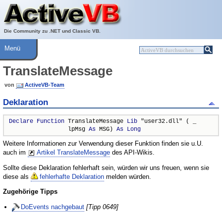
Über ActiveVB
Hilfe
Die Community zu .NET und Classic VB.
Menü
TranslateMessage
von
ActiveVB-Team
Deklaration
Declare
Function
 TranslateMessage 
Lib
 "user32.dll" ( _

                 lpMsg 
As
 MSG) 
As
Long
Weitere Informationen zur Verwendung dieser Funktion finden sie u.U.
auch im
Artikel TranslateMessage
des API-Wikis.
Sollte diese Deklaration fehlerhaft sein, würden wir uns freuen, wenn sie
diese als
fehlerhafte Deklaration
melden würden.
Zugehörige Tipps
DoEvents nachgebaut
[Tipp 0649]