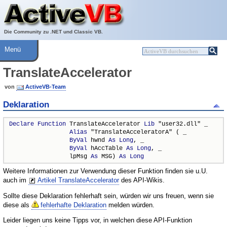
Über ActiveVB
Hilfe
Die Community zu .NET und Classic VB.
Menü
TranslateAccelerator
von
ActiveVB-Team
Deklaration
Declare
Function
 TranslateAccelerator 
Lib
 "user32.dll" _

Alias
 "TranslateAcceleratorA" ( _

ByVal
 hwnd 
As
Long
, _

ByVal
 hAccTable 
As
Long
, _

                 lpMsg 
As
 MSG) 
As
Long
Weitere Informationen zur Verwendung dieser Funktion finden sie u.U.
auch im
Artikel TranslateAccelerator
des API-Wikis.
Sollte diese Deklaration fehlerhaft sein, würden wir uns freuen, wenn sie
diese als
fehlerhafte Deklaration
melden würden.
Leider liegen uns keine Tipps vor, in welchen diese API-Funktion