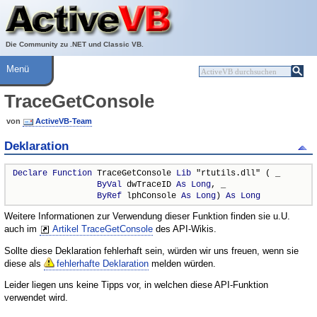
Über ActiveVB
Hilfe
Die Community zu .NET und Classic VB.
Menü
TraceGetConsole
von
ActiveVB-Team
Deklaration
Declare
Function
 TraceGetConsole 
Lib
 "rtutils.dll" ( _

ByVal
 dwTraceID 
As
Long
, _

ByRef
 lphConsole 
As
Long
) 
As
Long
Weitere Informationen zur Verwendung dieser Funktion finden sie u.U.
auch im
Artikel TraceGetConsole
des API-Wikis.
Sollte diese Deklaration fehlerhaft sein, würden wir uns freuen, wenn sie
diese als
fehlerhafte Deklaration
melden würden.
Leider liegen uns keine Tipps vor, in welchen diese API-Funktion
verwendet wird.