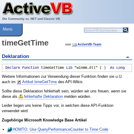
Über ActiveVB
Hilfe
Die Community zu .NET und Classic VB.
Menü
timeGetTime
von
ActiveVB-Team
Deklaration
Declare
Function
 timeGetTime 
Lib
 "winmm.dll" ( )  
As
Long
Weitere Informationen zur Verwendung dieser Funktion finden sie u.U.
auch im
Artikel timeGetTime
des API-Wikis.
Sollte diese Deklaration fehlerhaft sein, würden wir uns freuen, wenn sie
diese als
fehlerhafte Deklaration
melden würden.
Leider liegen uns keine Tipps vor, in welchen diese API-Funktion
verwendet wird.
Zugehörige Microsoft Knowledge Base Artikel
HOWTO: Use QueryPerformanceCounter to Time Code