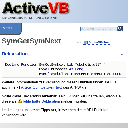
Über ActiveVB
Hilfe
Die Community zu .NET und Classic VB.
Menü
SymGetSymNext
von
ActiveVB-Team
Deklaration
Declare
Function
 SymGetSymNext 
Lib
 "dbghelp.dll" ( _

ByVal
 hProcess 
As
Long
, _

ByRef
 Symbol 
As
 PIMAGEHLP_SYMBOL) 
As
Long
Weitere Informationen zur Verwendung dieser Funktion finden sie u.U.
auch im
Artikel SymGetSymNext
des API-Wikis.
Sollte diese Deklaration fehlerhaft sein, würden wir uns freuen, wenn sie
diese als
fehlerhafte Deklaration
melden würden.
Leider liegen uns keine Tipps vor, in welchen diese API-Funktion
verwendet wird.