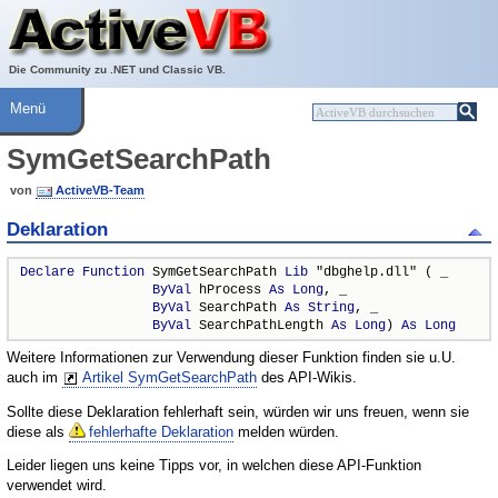
Über ActiveVB
Hilfe
Die Community zu .NET und Classic VB.
Menü
SymGetSearchPath
von
ActiveVB-Team
Deklaration
Declare
Function
 SymGetSearchPath 
Lib
 "dbghelp.dll" ( _

ByVal
 hProcess 
As
Long
, _

ByVal
 SearchPath 
As
String
, _

ByVal
 SearchPathLength 
As
Long
) 
As
Long
Weitere Informationen zur Verwendung dieser Funktion finden sie u.U.
auch im
Artikel SymGetSearchPath
des API-Wikis.
Sollte diese Deklaration fehlerhaft sein, würden wir uns freuen, wenn sie
diese als
fehlerhafte Deklaration
melden würden.
Leider liegen uns keine Tipps vor, in welchen diese API-Funktion
verwendet wird.