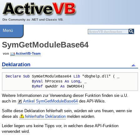
Über ActiveVB
Hilfe
Die Community zu .NET und Classic VB.
Menü
SymGetModuleBase64
von
ActiveVB-Team
Deklaration
Declare
Sub
 SymGetModuleBase64 
Lib
 "dbghelp.dll" ( _

ByVal
 hProcess 
As
Long
, _

ByRef
 qwAddr 
As
 DWORD64)
Weitere Informationen zur Verwendung dieser Funktion finden sie u.U.
auch im
Artikel SymGetModuleBase64
des API-Wikis.
Sollte diese Deklaration fehlerhaft sein, würden wir uns freuen, wenn sie
diese als
fehlerhafte Deklaration
melden würden.
Leider liegen uns keine Tipps vor, in welchen diese API-Funktion
verwendet wird.