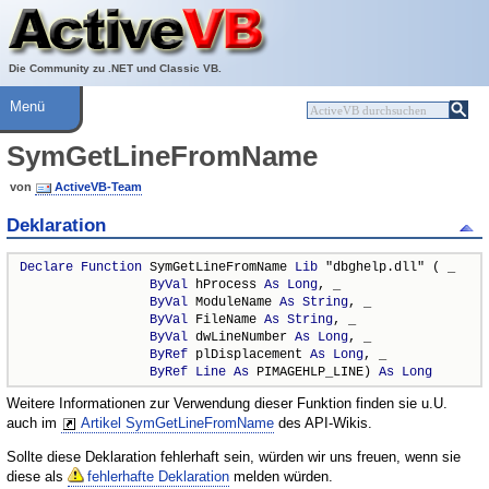
Über ActiveVB
Hilfe
Die Community zu .NET und Classic VB.
Menü
SymGetLineFromName
von
ActiveVB-Team
Deklaration
Declare
Function
 SymGetLineFromName 
Lib
 "dbghelp.dll" ( _

ByVal
 hProcess 
As
Long
, _

ByVal
 ModuleName 
As
String
, _

ByVal
 FileName 
As
String
, _

ByVal
 dwLineNumber 
As
Long
, _

ByRef
 plDisplacement 
As
Long
, _

ByRef
Line
As
 PIMAGEHLP_LINE) 
As
Long
Weitere Informationen zur Verwendung dieser Funktion finden sie u.U.
auch im
Artikel SymGetLineFromName
des API-Wikis.
Sollte diese Deklaration fehlerhaft sein, würden wir uns freuen, wenn sie
diese als
fehlerhafte Deklaration
melden würden.