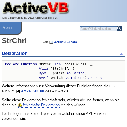
Über ActiveVB
Hilfe
Die Community zu .NET und Classic VB.
Menü
StrChrI
von
ActiveVB-Team
Deklaration
Declare
Function
 StrChrI 
Lib
 "shell32.dll" _

Alias
 "StrChrIA" ( _

ByVal
 lpStart 
As
String
, _

ByVal
 wMatch 
As
Integer
) 
As
Long
Weitere Informationen zur Verwendung dieser Funktion finden sie u.U.
auch im
Artikel StrChrI
des API-Wikis.
Sollte diese Deklaration fehlerhaft sein, würden wir uns freuen, wenn sie
diese als
fehlerhafte Deklaration
melden würden.
Leider liegen uns keine Tipps vor, in welchen diese API-Funktion
verwendet wird.