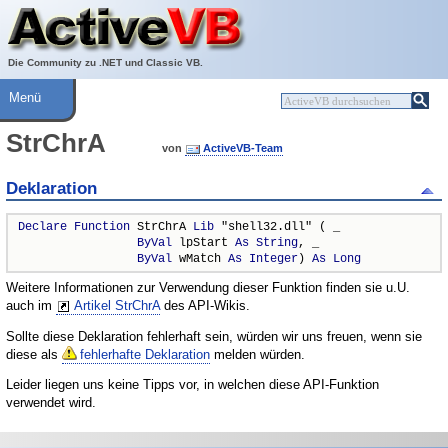
Über ActiveVB
Hilfe
Die Community zu .NET und Classic VB.
Menü
StrChrA
von
ActiveVB-Team
Deklaration
Declare
Function
 StrChrA 
Lib
 "shell32.dll" ( _

ByVal
 lpStart 
As
String
, _

ByVal
 wMatch 
As
Integer
) 
As
Long
Weitere Informationen zur Verwendung dieser Funktion finden sie u.U.
auch im
Artikel StrChrA
des API-Wikis.
Sollte diese Deklaration fehlerhaft sein, würden wir uns freuen, wenn sie
diese als
fehlerhafte Deklaration
melden würden.
Leider liegen uns keine Tipps vor, in welchen diese API-Funktion
verwendet wird.