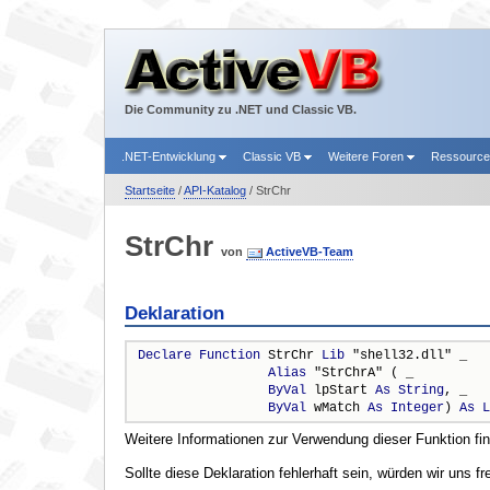
Die Community zu .NET und Classic VB.
.NET-Entwicklung
Classic VB
Weitere Foren
Ressourc
Startseite
/
API-Katalog
/ StrChr
StrChr
von
ActiveVB-Team
Deklaration
Declare
Function
 StrChr 
Lib
 "shell32.dll" _

Alias
 "StrChrA" ( _

ByVal
 lpStart 
As
String
, _

ByVal
 wMatch 
As
Integer
) 
As
L
Weitere Informationen zur Verwendung dieser Funktion fi
Sollte diese Deklaration fehlerhaft sein, würden wir uns f