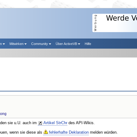
en
Mitwirken
Community
Über ActiveVB
Hilfe
ong
nden sie u.U. auch im
Artikel StrChr
des API-Wikis.
reuen, wenn sie diese als
fehlerhafte Deklaration
melden würden.