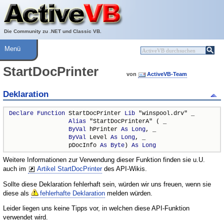
Über ActiveVB
Hilfe
Die Community zu .NET und Classic VB.
Menü
StartDocPrinter
von
ActiveVB-Team
Deklaration
Declare
Function
 StartDocPrinter 
Lib
 "winspool.drv" _

Alias
 "StartDocPrinterA" ( _

ByVal
 hPrinter 
As
Long
, _

ByVal
 Level 
As
Long
, _

                 pDocInfo 
As
Byte
) 
As
Long
Weitere Informationen zur Verwendung dieser Funktion finden sie u.U.
auch im
Artikel StartDocPrinter
des API-Wikis.
Sollte diese Deklaration fehlerhaft sein, würden wir uns freuen, wenn sie
diese als
fehlerhafte Deklaration
melden würden.
Leider liegen uns keine Tipps vor, in welchen diese API-Funktion
verwendet wird.